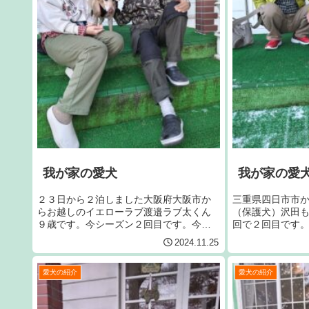
我が家の愛犬
我が家の愛
２３日から２泊しました大阪府大阪市か
三重県四日市市
らお越しのイエローラブ渡邉ラブ太くん
（保護犬）沢田
９歳です。今シーズン２回目です。今回
回で２回目です
で２７回目です。宜しくお願いいたしま
す。
2024.11.25
す。
愛犬の紹介
愛犬の紹介