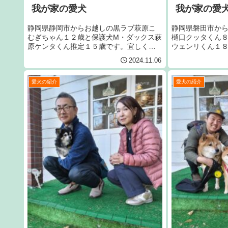
我が家の愛犬
我が家の愛
静岡県静岡市からお越しの黒ラブ萩原こ
静岡県磐田市か
むぎちゃん１２歳と保護犬M・ダックス萩
樋口クッタくん
原ケンタくん推定１５歳です。宜しくお
ウェンリくん１
願いいたします。
バー樋口ライリ
2024.11.06
す。今シーズン
回目です。宜し
愛犬の紹介
愛犬の紹介