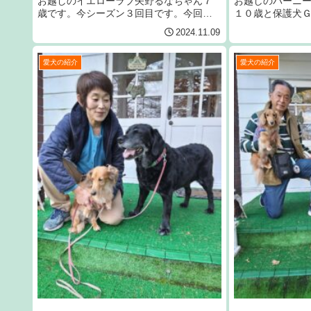
お越しのイエローラブ矢野るなちゃん７
お越しのバーニ
歳です。今シーズン３回目です。今回で
１０歳と保護犬
３５回目です。宜しくお願いいたしま
ーちゃん７歳で
2024.11.09
す。
ます。
愛犬の紹介
愛犬の紹介