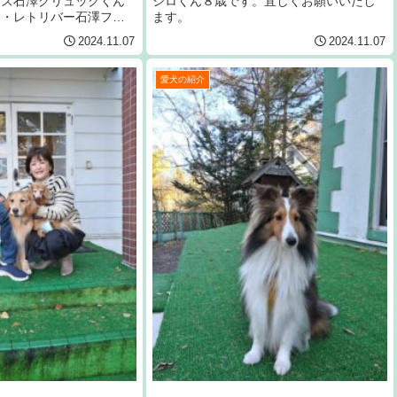
ーズ石澤グリュックくん
シロくん８歳です。宜しくお願いいたし
Ｇ・レトリバー石澤フェ
ます。
す。宜しくお願いいたし
2024.11.07
2024.11.07
愛犬の紹介