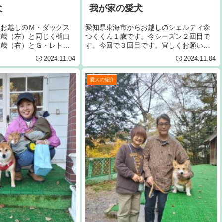
犬
我が家の愛犬
らお越しのＭ・ダックス
愛知県東海市からお越しのシェルティ森
８歳（左）と同じく樋口
つくくん１歳です。今シーズン２回目で
８歳（右）とＧ・レトリ
す。今回で３回目です。宜しくお願いい
くん６歳６ヶ月（中）で
たします。
2024.11.04
2024.11.04
３回目です。今回で２６
くお願い致します。
愛犬の紹介