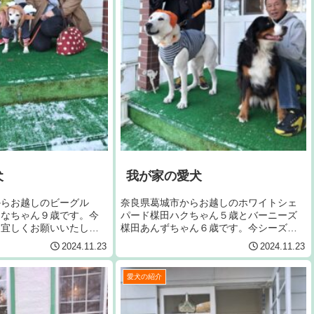
犬
我が家の愛犬
からお越しのビーグル
奈良県葛城市からお越しのホワイトシェ
もなちゃん９歳です。今
パード楳田ハクちゃん５歳とバーニーズ
。宜しくお願いいたしま
楳田あんずちゃん６歳です。今シーズン
３回目です。今回で４２回目です。宜し
2024.11.23
2024.11.23
くお願いいたします。
愛犬の紹介