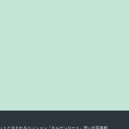
8 ペットと泊まれるペンション『モルゲンロート』思い出写真館.