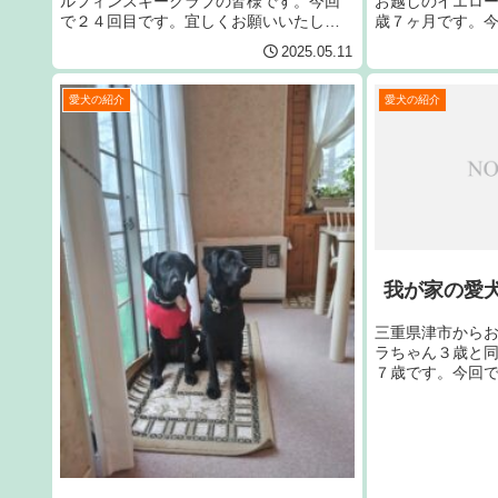
ルフィンスキークラブの皆様です。今回
お越しのイエロ
で２４回目です。宜しくお願いいたしま
歳７ヶ月です。
す。手前のラブはジャンヌです。
しくお願いいた
2025.05.11
愛犬の紹介
愛犬の紹介
我が家の愛
三重県津市から
ラちゃん３歳と
７歳です。今回
お願いいたしま