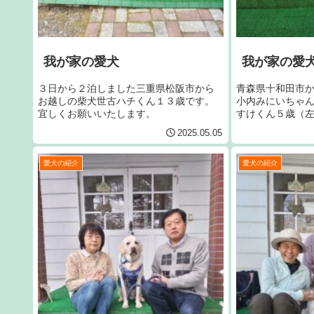
我が家の愛犬
我が家の愛
３日から２泊しました三重県松阪市から
青森県十和田市
お越しの柴犬世古ハチくん１３歳です。
小内みにいちゃ
宜しくお願いいたします。
すけくん５歳（
けくん１歳（右
2025.05.05
たします。
愛犬の紹介
愛犬の紹介