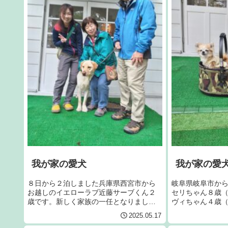
我が家の愛犬
我が家の愛
８日から２泊しました兵庫県西宮市から
岐阜県岐阜市か
お越しのイエローラブ近藤サーブくん２
セリちゃん８歳
歳です。新しく家族の一任となりまし
ヴィちゃん４歳
た。今回で１７回目です。宜しくお願い
ちゃん４歳（右
2025.05.17
いたします。
たします。