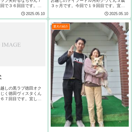
ーラブ矢野るなちゃん７
お越しのトイプードル河野クウくん３歳
今回で３６回目です。宜
３ヶ月です。今回で１９回目です。宜し
します。
くお願いいたします。
2025.05.10
2025.05.10
愛犬の紹介
犬
お越しの黒ラブ徳田オク
同じく徳田ヴィスタくん
で６７回目です。宜しく
す。