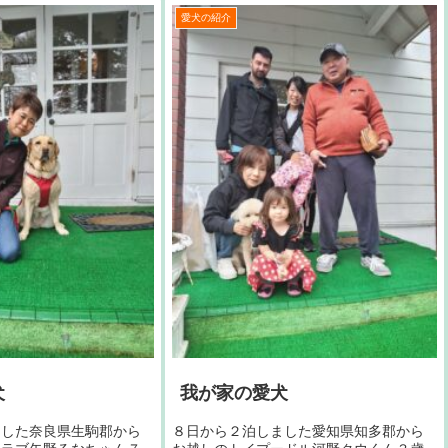
愛犬の紹介
犬
我が家の愛犬
ました奈良県生駒郡から
８日から２泊しました愛知県知多郡から