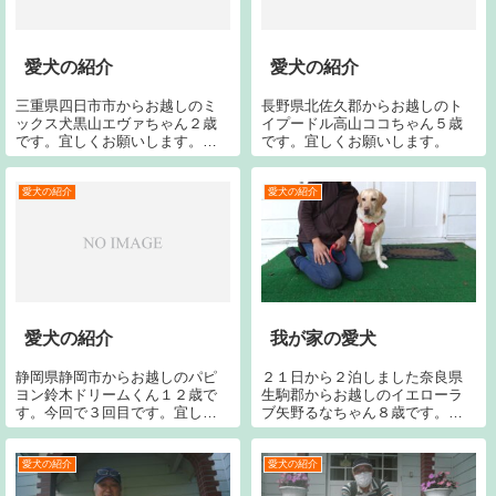
愛犬の紹介
愛犬の紹介
三重県四日市市からお越しのミ
長野県北佐久郡からお越しのト
ックス犬黒山エヴァちゃん２歳
イプードル高山ココちゃん５歳
です。宜しくお願いします。埼
です。宜しくお願いします。
玉県東松山市からお越しのミッ
クス犬坂上プッチーニくん（ﾖｰｷ
ｰとM･ﾀﾞｯｸｽ）６歳です。今回で
愛犬の紹介
愛犬の紹介
３８回目です。宜しくお願いし
ます。
愛犬の紹介
我が家の愛犬
静岡県静岡市からお越しのパピ
２１日から２泊しました奈良県
ヨン鈴木ドリームくん１２歳で
生駒郡からお越しのイエローラ
す。今回で３回目です。宜しく
ブ矢野るなちゃん８歳です。今
お願いします。神奈川県横浜市
シーズン２回目です。今回で３
からお越しのＭ・ダックス宮崎
７回目です。宜しくお願いいた
ハナちゃん１２歳です。今回で
します。
愛犬の紹介
愛犬の紹介
２回目です。宜しくお願いしま