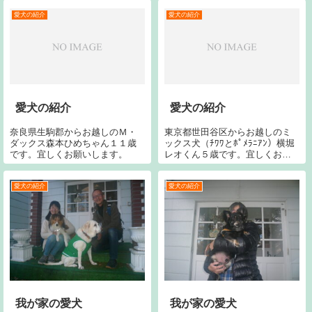
（中）と母親の中村ルルちゃん
たします。
７歳（左）と同じく子供の中村
愛犬の紹介
愛犬の紹介
パッツちゃん４歳（...
愛犬の紹介
愛犬の紹介
奈良県生駒郡からお越しのＭ・
東京都世田谷区からお越しのミ
ダックス森本ひめちゃん１１歳
ックス犬（ﾁﾜﾜとﾎﾟﾒﾗﾆｱﾝ）横堀
です。宜しくお願いします。
レオくん５歳です。宜しくお願
いします。
愛犬の紹介
愛犬の紹介
我が家の愛犬
我が家の愛犬