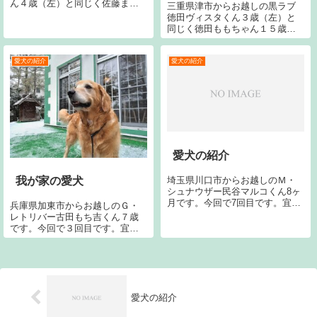
ん４歳（左）と同じく佐藤まい
三重県津市からお越しの黒ラブ
ていちゃん３歳(右）です。今回
徳田ヴィスタくん３歳（左）と
で２５回目です。宜しくお願い
同じく徳田ももちゃん１５歳１
します。東京都国分寺市からお
０ヶ月（右）です。今シーズン
越しのＧ・レトリバー今津アン
３回目です。今回で５７回目で
ディくん７歳６ヶ月です。今シ
す。宜しくお願いします。
愛犬の紹介
愛犬の紹介
ーズン２回目で...
愛犬の紹介
埼玉県川口市からお越しのＭ・
我が家の愛犬
シュナウザー民谷マルコくん8ヶ
月です。今回で7回目です。宜し
兵庫県加東市からお越しのＧ・
くお願いします。
レトリバー古田もち吉くん７歳
です。今回で３回目です。宜し
くお願いいたします。今日は８
時頃から雪が振りました。
愛犬の紹介