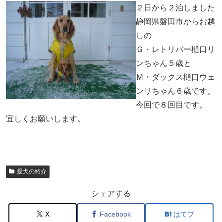
２日から２泊しました
静岡県磐田市からお越
しの
Ｇ・レトリバー樋口リ
ンちゃん５歳と
Ｍ・ダックス樋口ウェ
ンリちゃん６歳です。
今回で８回目です。
宜しくお願いします。
愛犬の紹介
シェアする
X
Facebook
はてブ