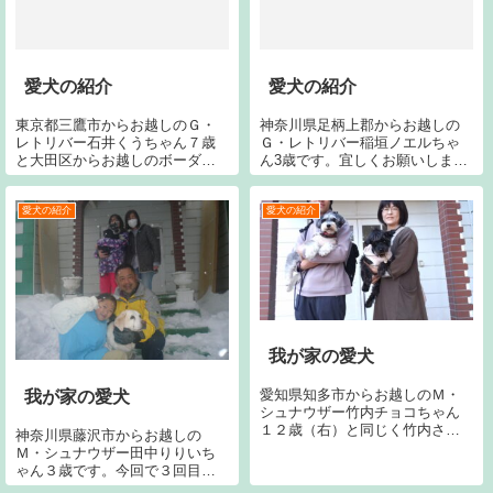
愛犬の紹介
愛犬の紹介
東京都三鷹市からお越しのＧ・
神奈川県足柄上郡からお越しの
レトリバー石井くうちゃん７歳
Ｇ・レトリバー稲垣ノエルちゃ
と大田区からお越しのボーダー
ん3歳です。宜しくお願いしま
コリー岩井ルイちゃん１１歳で
す。三重県松阪市からお越しの
す。宜しくお願いします。
Ｍ・ダックス馬場ルナちゃん7歳
です。宜しくおねがいします。
愛犬の紹介
愛犬の紹介
我が家の愛犬
愛知県知多市からお越しのＭ・
我が家の愛犬
シュナウザー竹内チョコちゃん
１２歳（右）と同じく竹内さく
神奈川県藤沢市からお越しの
らちゃん８歳（左）です。今シ
Ｍ・シュナウザー田中りりいち
ーズン２回目です。今回で２回
ゃん３歳です。今回で３回目で
目です。宜しくお願いいたしま
す。宜しくお願い致します。手