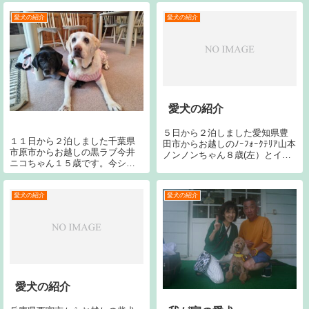
す。
前のラブはジャンヌです。
愛犬の紹介
愛犬の紹介
愛犬の紹介
５日から２泊しました愛知県豊
１１日から２泊しました千葉県
田市からお越しのﾉｰﾌｫｰｸﾃﾘｱ山本
市原市からお越しの黒ラブ今井
ノンノンちゃん８歳(左）とイエ
ニコちゃん１５歳です。今シー
ローラブ山本アサリちゃん３歳
ズン１回目です。今回で２７回
（中）ミックス犬山本ルーリく
目です。宜しくお願い致しま
ん８か月です。宜しくお願いし
す。右のラブはジャンヌです。
愛犬の紹介
愛犬の紹介
ます。神奈川県大和市からお越
しのポインター鈴木えびぞうく
ん７...
愛犬の紹介