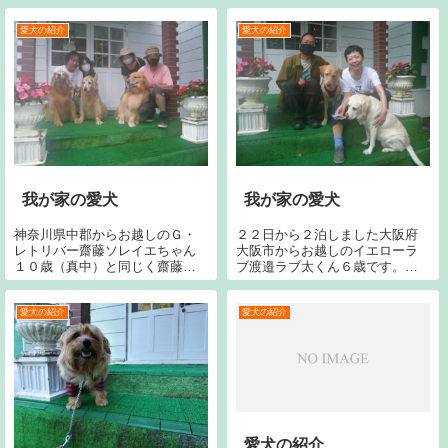
今回で３回目です。宜しくお願
い致します。
愛犬の紹介
愛犬の紹介
我が家の愛犬
我が家の愛犬
神奈川県中郡からお越しのＧ・
２２日から２泊しました大阪府
レトリバー齋藤ソレイエちゃん
大阪市からお越しのイエローラ
１０歳（真中）と同じく齋藤フ
ブ渡邉ラブ太くん６歳です。今
ルールちゃん１０歳（左）で
回で２１回目です。宜しくお願
す。宜しくお願いします。茨木
いします。手前のラブはジャン
県守谷市からお越しのＧ・レト
ヌです。
愛犬の紹介
愛犬の紹介
リバー松本ベンツくん６歳
（右）です。宜しくお願いしま
す。
愛犬の紹介