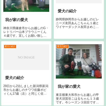
愛犬の紹介
静岡県静岡市からお越しのピレ
我が家の愛犬
ニーズ友田あんこちゃん１歳と
ワイヤーダックス友田まめこち
神奈川県鎌倉市からお越しのG・
ゃん４歳です。宜しくお願いし
レトリバー山本ブラウニーくん
ます。SSI
４歳です。宜しくお願い致しま
す。
愛犬の紹介
愛犬の紹介
愛犬の紹介
29日から2泊しました新潟県新潟
我が家の愛犬
市からお越しのチワワ佐藤ポピ
ィくん17歳（左）と同じく佐藤
東京都東大和市からお越しの甲
カブくん12歳です。今回で26回
斐犬須賀谷こはるちゃん１３歳
目です。宜しくお願いします。
です。今シーズン３回目です。