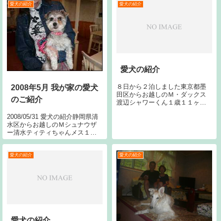
愛犬の紹介
愛犬の紹介
愛犬の紹介
８日から２泊しました東京都墨
2008年5月 我が家の愛犬
田区からお越しのＭ・ダックス
のご紹介
渡辺シャワーくん１歳１１ヶ月
です。今回で７回目です。宜し
2008/05/31 愛犬の紹介静岡県清
くお願いします。岐阜県本巣市
水区からお越しのＭシュナウザ
からお越しのチワックス川瀬モ
ー清水ティティちゃんメス１０
モちゃん１歳半です。宜しくお
ヶ月です。宜しくお願いしま
願いします。７日から３泊しま
す。2008/05/25 愛犬の紹介千葉
した神奈川県横浜...
市からお越しのチョコラブ清水
愛犬の紹介
愛犬の紹介
さらちゃんメス２歳です。宜し
くお願いします。200...
愛犬の紹介