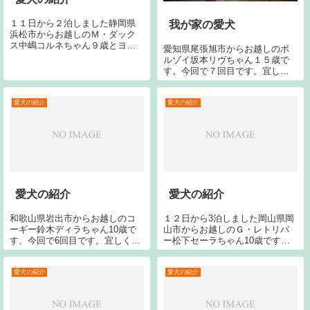
１１日から２泊しました静岡県
我が家の愛犬
浜松市からお越しのＭ・ダック
ス中嶋コルネちゃん９歳とヨー
愛知県尾張旭市からお越しのボ
キー中嶋そらおくん５歳と柴犬
ルゾイ坂本リヴちゃん１５歳で
中嶋ランちゃん４さいとウェス
す。今回で７回目です。宜しく
ティ中嶋ピーチちゃん１１歳と
お願いします。
Ｇ・レトレバー中嶋ペロちゃん
１３４歳です。今回で６回目で
愛犬の紹介
愛犬の紹介
す。宜しくお願い...
愛犬の紹介
愛犬の紹介
和歌山県岩出市からお越しのコ
１２日から3泊しました岡山県岡
ーギー鈴木ディラちゃん10歳で
山市からお越しのＧ・レトリバ
す、今回で6回目です。宜しくお
ー松下セーラちゃん10歳です。
願いします。
今シーズン2回目です。今回で14
回目です。宜しくお願いしま
す。イエローラブはジャンヌで
愛犬の紹介
愛犬の紹介
す。神奈川県横浜市からお越し
のチワワ富江バンビくん13歳で
す。宜し...