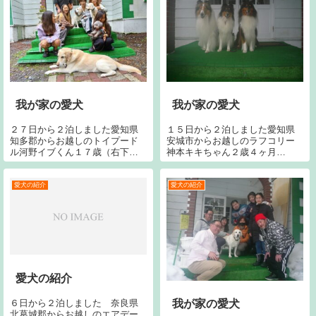
我が家の愛犬
我が家の愛犬
２７日から２泊しました愛知県
１５日から２泊しました愛知県
知多郡からお越しのトイプード
安城市からお越しのラフコリー
ル河野イブくん１７歳（右下）
神本キキちゃん２歳４ヶ月
と同じく河野クウくん２歳４ヶ
（中）と同じく神本トビーＪ５
月（右上）です。今回で１８回
歳（右）と同じく東京都足立区
目です。宜しくお願いいたしま
からお越しのラフコリーコリン
愛犬の紹介
愛犬の紹介
す。手前ラブはオースティンと
くん２歳（左）です。今回で２
中上のラブはジャンヌです。
３回目です。宜しくお願い致し
ます。
愛犬の紹介
６日から２泊しました 奈良県
我が家の愛犬
北葛城郡からお越しのエアデー