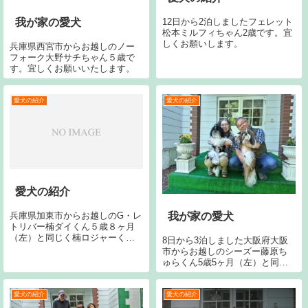
12日から2泊しましたフェレット
我が家の愛犬
松本ミルフィちゃん2歳です。宜
しくお願いします。
兵庫県西宮市からお越しのノー
フォーク大野サチちゃん５歳で
す。宜しくお願いいたします。
愛犬の紹介
愛犬の紹介
愛犬の紹介
兵庫県加東市からお越しのG・レ
我が家の愛犬
トリバー楠ダイくん５歳８ヶ月
（左）と同じく楠ロジャーくん
8日から3泊しました大阪府大阪
１歳４ヶ月（右）です。今回で
市からお越しのシーズー藤原ち
７回目です。宜しくお願いしま
ゅらくん5歳5ヶ月（左）と同じ
す。１５日から２泊しました大
く藤原ふいこくん5歳5ヶ月
阪府大阪市からお越しのイエロ
（右）です。今回で15回目で
ーラブ渡辺ラブ太くん３歳
す。宜しくお願いいたします。
愛犬の紹介
愛犬の紹介
（左）です。今シー...