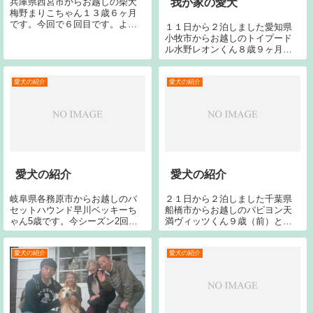
兵庫県西宮市からお越しの柴犬
我が家の愛犬
梅野まりこちゃん１３歳６ヶ月
です。今回で６回目です。よろ
１１日から２泊しました愛知県
しくお願いします。東京都国分
小牧市からお越しのトイプード
寺市からお越しのG・リトリバー
ル水野レオンくん８歳９ヶ月で
今津アンディくん８歳４ヶ月で
す。今回で１８回目です。宜し
す。今回で１８回目です。宜し
くお願い致します。
くお願いします。茨城県水戸市
愛犬の紹介
愛犬の紹介
からお越しのボ...
愛犬の紹介
愛犬の紹介
岐阜県各務原市からお越しのバ
２１日から２泊しました千葉県
セットハウンド早川ベッキーち
船橋市からお越しのパピヨン天
ゃん5歳です。今シーズン2回目
満ヴィッツくん９歳（前）と同
です。今回で17回目です。宜し
じく天満ピースケくん９歳
くお願いします。東京都東久留
（後）です。今回で２０回目で
米市からお越しのトイプードル
す。宜しくお願いします。２１
愛犬の紹介
愛犬の紹介
宮入ジョイちゃん7歳です。宜し
日から２泊しました大阪府大東
くお願いします。
市からお越しのトイプードル大
橋マリちゃん３歳です...