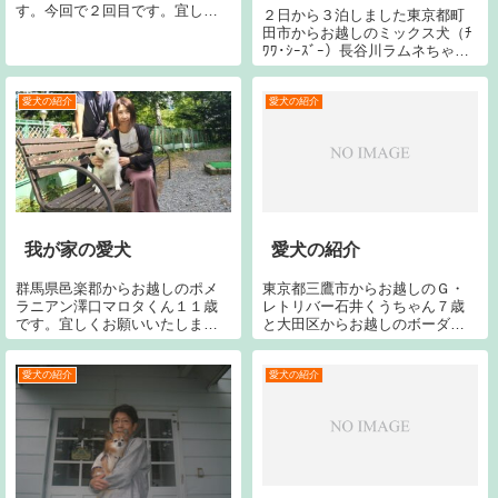
す。今回で２回目です。宜しく
２日から３泊しました東京都町
お願いします。大阪府堺市から
田市からお越しのミックス犬（ﾁ
お越しの南ファミリーです。愛
ﾜﾜ･ｼｰｽﾞｰ）長谷川ラムネちゃん
犬のシェパードナチちゃんが今
１歳８ヶ月です。今シーズン２
年５月に１４歳で脳梗塞で亡く
回目です。今回で２回目です。
なりました。ご冥福をお祈りい
宜しくお願い致します。
愛犬の紹介
愛犬の紹介
たします。慰霊の...
我が家の愛犬
愛犬の紹介
群馬県邑楽郡からお越しのポメ
東京都三鷹市からお越しのＧ・
ラニアン澤口マロタくん１１歳
レトリバー石井くうちゃん７歳
です。宜しくお願いいたしま
と大田区からお越しのボーダー
す。
コリー岩井ルイちゃん１１歳で
す。宜しくお願いします。
愛犬の紹介
愛犬の紹介