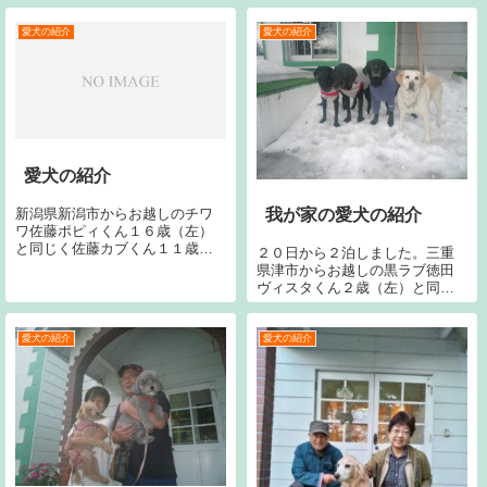
しくお願いします。右のラブは
ジャンヌです。
愛犬の紹介
愛犬の紹介
愛犬の紹介
新潟県新潟市からお越しのチワ
我が家の愛犬の紹介
ワ佐藤ポピィくん１６歳（左）
と同じく佐藤カブくん１１歳
２０日から２泊しました。三重
（右）です。今回で２６回目で
県津市からお越しの黒ラブ徳田
す。宜しくお願いします。黒ラ
ヴィスタくん２歳（左）と同じ
ブはラナンです。
く徳田モモちゃん１５歳（中）
です。今シーズン２回目です。
今回で５６回目です。宜しくお
愛犬の紹介
愛犬の紹介
願いします。２０日から２泊し
ました。千葉県市原市からお越
しの黒ラブ今井ニ...