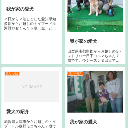
我が家の愛犬
２日から２泊しました愛知県知
多郡からお越しのトイプードル
河野ロゼくん１５歳（左）と同
じく河野イブくん１３歳です。
今回で１５回目です。宜しくお
我が家の愛犬
願いします。
山梨県南都留郡からお越しのG・
レトリバー日下コルマちゃん７
歳です。今シーズン３回目で
す。今回で２７回目です。宜し
くお願いいたします。
愛犬の紹介
愛犬の紹介
愛犬の紹介
滋賀県大津市からお越しのトイ
我が家の愛犬
プードル森野モコちゃん７歳で