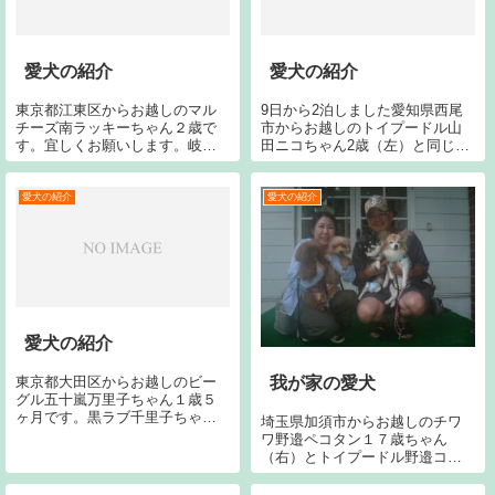
愛犬の紹介
愛犬の紹介
東京都江東区からお越しのマル
9日から2泊しました愛知県西尾
チーズ南ラッキーちゃん２歳で
市からお越しのトイプードル山
す。宜しくお願いします。岐阜
田ニコちゃん2歳（左）と同じく
県関市からお越しのジャクラッ
山田チョコちゃん4歳(右）です。
セルテリア北条ハッピくん２歳
宜しくお願いします。京都府京
です。宜しくお願いします。静
都市からお越しのコーギー河内
愛犬の紹介
愛犬の紹介
岡県静岡市からお越しのシェル
ロディくん1歳です。宜しくお願
ティ望月オードリーちゃん１４
いします。
歳です。宜しくお...
愛犬の紹介
東京都大田区からお越しのビー
我が家の愛犬
グル五十嵐万里子ちゃん１歳５
ヶ月です。黒ラブ千里子ちゃん
埼玉県加須市からお越しのチワ
は１６歳６ヶ月でお亡くなりま
ワ野邉ペコタン１７歳ちゃん
した。今回で１６回目です。宜
（右）とトイプードル野邉コハ
しくお願いします
クちゃん１０歳（中）と同じく
野邉クルミちゃん１０歳（左）