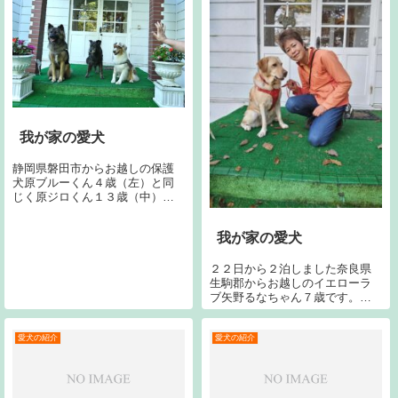
我が家の愛犬
静岡県磐田市からお越しの保護
犬原ブルーくん４歳（左）と同
じく原ジロくん１３歳（中）と
オーストリアシェパード原ビリ
ーくん４歳（右）です。宜しく
我が家の愛犬
お願い致します。
２２日から２泊しました奈良県
生駒郡からお越しのイエローラ
ブ矢野るなちゃん７歳です。今
シーズン２回目です。今回で３
４回目です。宜しくお願いいた
します。
愛犬の紹介
愛犬の紹介