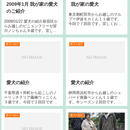
我が家の愛犬
2009年1月 我が家の愛犬
のご紹介
東京都町田市からお越しのマル
プー伊波モカくん１１歳です。
2009/01/22 愛犬の紹介新宿区か
今回で７回目です。宜しくお願
らお越しのビニョンフリーゼ皆
い致します。
川ノンちゃん９歳です。宜しく
お願いします。2009/01/12 愛犬
の紹介横浜市からお越しのＧ・
レトリバー小山リンちゃん１１
愛犬の紹介
愛犬の紹介
歳です。今回で５回目です。宜
しくお願いします。2...
愛犬の紹介
愛犬の紹介
千葉県酒々井町から起こしのノ
静岡県浜松市からお越しのシェ
ーリッチテリア藤橋ウィニくん
パード後藤ベンくん１１歳で
３歳です。今回で２回目です。
す。今シーズン２回目です。今
宜しくお願いします。
回で２０回目です。宜しくお願
いします。愛知県知立市からお
越しのシーズー岡田さくらちゃ
愛犬の紹介
愛犬の紹介
ん１１歳（右）と同じく岡田ま
ろんちゃん６歳（左）です。宜
しくお願いします。...