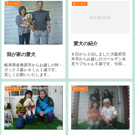
とチワワ野邉ラナちゃん１歳
愛犬の紹介
愛犬の紹介
（右２）です。宜しくお願い致
します。
愛犬の紹介
８日から２泊しました大阪府茨
我が家の愛犬
木市からお越しのゴールデン永
見ラブちゃん６歳です。今回で
岐阜県各務原市からお越しのM・
６回目です。宜しくお願いしま
ダックス森レオくん１歳です。
す。神奈川県横浜市からお越し
宜しくお願いいたします。
のトイプードル中島るいくん９
歳です。今回で４回目です。宜
しくお願いします。
愛犬の紹介
愛犬の紹介