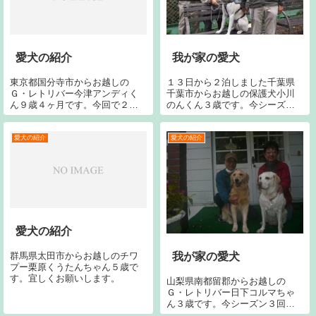
愛犬の紹介
我が家の愛犬
東京都国分寺市からお越しの
１３日から２泊しました千葉県
Ｇ・レトリバー今津アンディく
千葉市からお越しの保護犬小川
ん９歳４ヶ月です。今回で２２
のんくん３歳です。今シーズン
回目です。宜しくお願いしま
２回目です。今回で１４回目で
す。
す。宜しくお願いいたします。
愛犬の紹介
愛犬の紹介
愛犬の紹介
群馬県太田市からお越しのチワ
我が家の愛犬
プー栗原くうたんちゃん５歳で
す。宜しくお願いします。
山梨県南都留郡からお越しの
Ｇ・レトリバー日下コルマちゃ
ん３歳です。今シーズン３回目
です。今回で１１回目です。宜