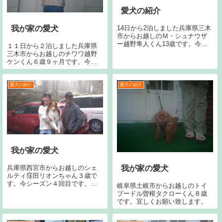
愛犬の紹介
14日から2泊しました兵庫県三木
我が家の愛犬
市からお越しのＭ・シュナウザ
ー越野隼人くん13歳です。今回
１１日から２泊しました兵庫県
で3回目です。宜しくお願いしま
三木市からお越しのチワワ越野
す。
ケンくん６歳９ヶ月です。今回
で８回目です。宜しくお願い致
します。
愛犬の紹介
愛犬の紹介
我が家の愛犬
兵庫県西宮市からお越しのシェ
我が家の愛犬
ルティ窪田リオンちゃん３歳で
す。今シーズン４回目です。今
岐阜県土岐市からお越しのトイ
回で１５回目です。宜しくお願
プードル曽根タクローくん８歳
い致します。
です。宜しくお願い致します。