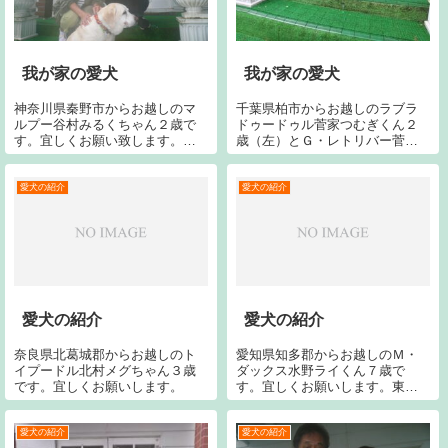
我が家の愛犬
我が家の愛犬
神奈川県秦野市からお越しのマ
千葉県柏市からお越しのラブラ
ルプー谷村みるくちゃん２歳で
ドゥードゥル菅家つむぎくん２
す。宜しくお願い致します。手
歳（左）とＧ・レトリバー菅家
前のラブはジャンヌです。
うみちゃん１歳（（右）です。
宜しくお願いいたします。
愛犬の紹介
愛犬の紹介
愛犬の紹介
愛犬の紹介
奈良県北葛城郡からお越しのト
愛知県知多郡からお越しのＭ・
イプードル北村メグちゃん３歳
ダックス水野ライくん７歳で
です。宜しくお願いします。
す。宜しくお願いします。東京
都大田区からお越しの黒ラブ五
十嵐千理子ちゃん１５歳６ヶ月
です。今回で１２回目です。宜
愛犬の紹介
愛犬の紹介