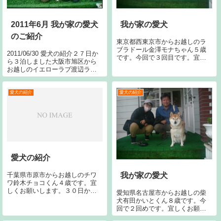
我が家の愛犬
2011年6月 我が家の愛犬
のご紹介
東京都西東京市からお越しのラ
ブラドール金澤モナちゃん５歳
2011/06/30 愛犬の紹介２７日か
です。今回で３回目です。宜し
ら３泊しました大阪市旭区から
くお願い致します。
お越しのイエローラブ渡辺ラブ
ちゃん５歳です。今回で５回目
です。宜しくお願いします。
2011/06/26 愛犬の紹介２４日か
愛犬の紹介
愛犬の紹介
ら２泊しました大阪市淀川区か
らお越しのシーズー藤原...
愛犬の紹介
千葉県市原市からお越しのチワ
我が家の愛犬
ワ鈴木チョコくん４歳です。宜
しくお願いします。３０日から
愛知県名古屋市からお越しの柴
４泊しました岡山県岡山市から
犬有田かいとくん８歳です。今
お越しのＧ・レトリバー松下セ
回で２回めです。宜しくお願い
ーラちゃん８歳です。今回で１
します。