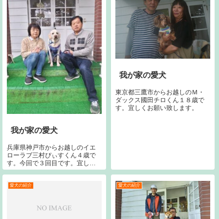
しくお願いします。右の黒ラブ
はラナンです。
我が家の愛犬
東京都三鷹市からお越しのＭ・
ダックス國田チロくん１８歳で
す。宜しくお願い致します。
我が家の愛犬
兵庫県神戸市からお越しのイエ
ローラブ三村ぴぃすくん４歳で
す。今回で３回目です。宜しく
お願いいたします。
愛犬の紹介
愛犬の紹介