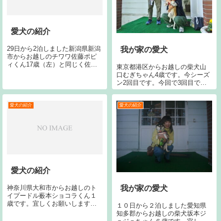
愛犬の紹介
29日から2泊しました新潟県新潟
我が家の愛犬
市からお越しのチワワ佐藤ポピ
ィくん17歳（左）と同じく佐藤
東京都港区からお越しの柴犬山
カブくん12歳です。今回で26回
口むぎちゃん4歳です。今シーズ
目です。宜しくお願いします。
ン2回目です。今回で3回目で
す。宜しくお願いいたします。
愛犬の紹介
愛犬の紹介
愛犬の紹介
神奈川県大和市からお越しのト
我が家の愛犬
イプードル薮本ショコラくん１
歳です。宜しくお願いします。
１０日から２泊しました愛知県
愛知県豊橋市からお越しのボー
知多郡からお越しの柴犬坂本ジ
ダーコリー荒川さくらちゃん３