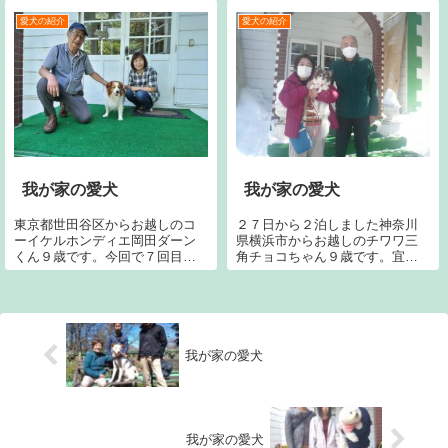
１回目です。宜しくお願いしま
す。左のラブラドールはジャン
愛犬の紹介
愛犬の紹介
ヌです。
我が家の愛犬
我が家の愛犬
東京都世田谷区からお越しのコ
２７日から２泊しました神奈川
ーイケルホンディエ岡田ダーン
県横浜市からお越しのチワワ三
くん９歳です。今回で７回目で
角チョコちゃん９歳です。宜し
す。宜しくお願いいたします。
くお願い致します。
我が家の愛犬
我が家の愛犬