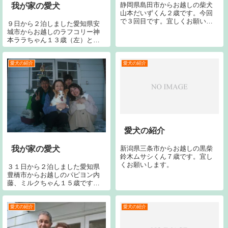
静岡県島田市からお越しの柴犬
我が家の愛犬
山本だいずくん２歳です。今回
で３回目です。宜しくお願いし
９日から２泊しました愛知県安
ます。
城市からお越しのラフコリー神
本ララちゃん１３歳（左）と同
じく神本トビーＪ３歳（中）と
同じく新しく家族の一員となり
ました神本キキちゃん４ヶ月
愛犬の紹介
愛犬の紹介
（右）です。今シーズン２回目
です。今回で１９回目です。宜
しくお願いします。
愛犬の紹介
新潟県三条市からお越しの黒柴
我が家の愛犬
鈴木ムサシくん７歳です。宜し
くお願いします。
３１日から２泊しました愛知県
豊橋市からお越しのパピヨン内
藤、ミルクちゃん１５歳です。
宜しくお願いします。
愛犬の紹介
愛犬の紹介