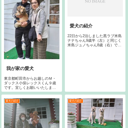
愛犬の紹介
22日から2泊しました黒ラブ米島
ナナちゃん9歳半（左）と同じく
米島ジュノちゃん8歳（右）で
す。宜しくお願いします。22日
から2泊しました千葉県千葉市か
らお越しの黒ラブ木嶋ティアラ
ちゃん10歳（左）と同じく木嶋
トフィくん12歳（中）と同じく
我が家の愛犬
木...
東京都町田市からお越しのＭ・
ダックス小俣レックスくん９歳
です。宜しくお願いいたしま
す。
愛犬の紹介
愛犬の紹介