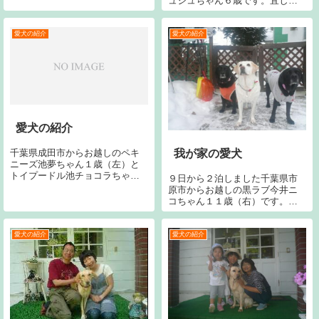
ュジュちゃん６歳です。宜しく
歳です。今回で２回目です。宜
お願い致します。
しくお願いします。
愛犬の紹介
愛犬の紹介
愛犬の紹介
千葉県成田市からお越しのペキ
我が家の愛犬
ニーズ池夢ちゃん１歳（左）と
トイプードル池チョコラちゃん
９日から２泊しました千葉県市
２歳（左２）とミックス犬池コ
原市からお越しの黒ラブ今井ニ
ウタくん１４歳（左３）と同じ
コちゃん１１歳（右）です。今
く池テツくん１５歳（右）で
回で１２回めです。宜しくお願
す。宜しくお願いします。
いします。同じく９日から２泊
しました埼玉県熊谷市からお越
愛犬の紹介
愛犬の紹介
しの黒ラブ奥野アイリーちゃん
９歳（左）です。今回で１７回
目です。宜しくお...