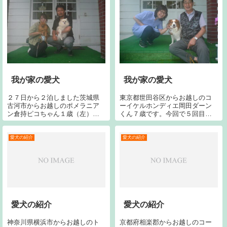
らお越しのイエローラブ中村ル
ナちゃん11歳で...
我が家の愛犬
我が家の愛犬
２７日から２泊しました茨城県
東京都世田谷区からお越しのコ
古河市からお越しのポメラニア
ーイケルホンディエ岡田ダーン
ン倉持ピコちゃん１歳（左）と
くん７歳です。今回で５回目で
同じく倉持ミリちゃん７歳
す。宜しくお願い致します。
（右）です。宜しくお願い致し
ます。
愛犬の紹介
愛犬の紹介
愛犬の紹介
愛犬の紹介
神奈川県横浜市からお越しのト
京都府相楽郡からお越しのコー