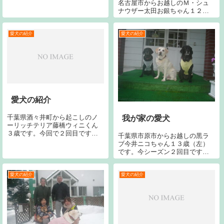
名古屋市からお越しのＭ・シュ
ナウザー太田お銀ちゃん１２歳
（右）と同じく太田お絹ちゃん
６歳１ヶ月（左）です。今回で
２４回目です。宜しくお願いし
愛犬の紹介
愛犬の紹介
ます。
愛犬の紹介
千葉県酒々井町から起こしのノ
我が家の愛犬
ーリッチテリア藤橋ウィニくん
３歳です。今回で２回目です。
千葉県市原市からお越しの黒ラ
宜しくお願いします。
ブ今井ニコちゃん１３歳（左）
です。今シーズン２回目です。
今回で１９回目です。宜しくお
願い致します。埼玉県熊谷市か
らお越しの黒ラブ奥野アイリー
愛犬の紹介
愛犬の紹介
ちゃん１１歳（右）です。今シ
ーズン４回目です。今回で２５
回目です。宜しく...