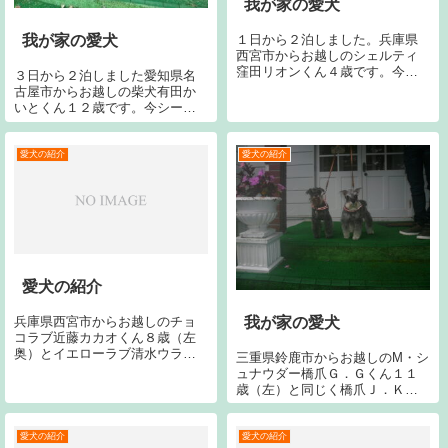
我が家の愛犬
１日から２泊しました。兵庫県
我が家の愛犬
西宮市からお越しのシェルティ
窪田リオンくん４歳です。今シ
３日から２泊しました愛知県名
ーズン２回目です。宜しくお願
古屋市からお越しの柴犬有田か
いいたします。今回で１７回目
いとくん１２歳です。今シーズ
です。
ン３回目です。今回で８回目で
す。宜しくお願い致します。
愛犬の紹介
愛犬の紹介
愛犬の紹介
兵庫県西宮市からお越しのチョ
我が家の愛犬
コラブ近藤カカオくん８歳（左
奥）とイエローラブ清水ウララ
三重県鈴鹿市からお越しのM・シ
ちゃん６歳（右奥）です。今回
ュナウダー橋爪Ｇ．Ｇくん１１
で８回目です。宜しくお願いし
歳（左）と同じく橋爪Ｊ．Ｋく
ます。手前のラブは当ペンショ
ん１０歳（右）です。宜しくお
ンのジャンヌです。
願い致します。
愛犬の紹介
愛犬の紹介