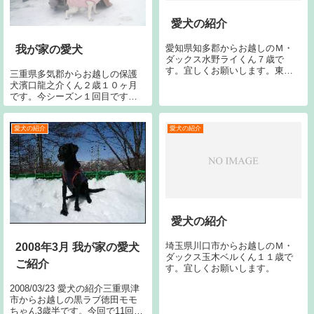
愛犬の紹介
愛知県知多郡からお越しのＭ・
我が家の愛犬
ダックス水野ライくん７歳で
す。宜しくお願いします。東京
三重県多気郡からお越しの保護
都大田区からお越しの黒ラブ五
犬濱口龍之介くん２歳１０ヶ月
十嵐千理子ちゃん１５歳６ヶ月
です。今シーズン１回目です。
です。今回で１２回目です。宜
今回で８回目です。宜しくお願
しくお願いします。右の黒ラブ
い致します。手前のラブはジャ
はラナンです。
ンヌです。
愛犬の紹介
愛犬の紹介
愛犬の紹介
埼玉県川口市からお越しのＭ・
2008年3月 我が家の愛犬
ダックス玉木ベルくん１１歳で
ご紹介
す。宜しくお願いします。
2008/03/23 愛犬の紹介三重県津
市からお越しの黒ラブ徳田モモ
ちゃん3歳半です。今回で11回目