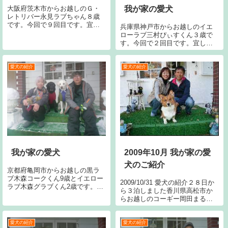
大阪府茨木市からお越しのＧ・
我が家の愛犬
レトリバー永見ラブちゃん８歳
です。今回で９回目です。宜し
兵庫県神戸市からお越しのイエ
くお願いします。茨城県牛久市
ローラブ三村ぴぃすくん３歳で
からお越しのビーグル松井蔵之
す。今回で２回目です。宜しく
介くん８歳です。蔵之介くんは
お願いいたします。
保護犬です宜しくお願いしま
す。東京都西東京市からお越し
愛犬の紹介
愛犬の紹介
のボーダーコリー下...
我が家の愛犬
2009年10月 我が家の愛
犬のご紹介
京都府亀岡市からお越しの黒ラ
ブ木森コークくん9歳とイエロー
2009/10/31 愛犬の紹介２８日か
ラブ木森グラブくん2歳です。今
ら３泊しました香川県高松市か
シーズン4回目です。今回で5回
らお越しのコーギー岡田まるく
目です。宜しくお願い致しま
ん４歳です。宜しくお願いしま
す。
す。2009/10/26 愛犬の紹介24日
から2泊しました滋賀県大津市か
愛犬の紹介
愛犬の紹介