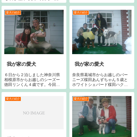
の来場です。わが家の黒ラブラ
ナンと、いつも仲良していただ
き有り難うございます。今後と
愛犬の紹介
愛犬の紹介
も宜しくお願い致します。
2008/03/20 愛犬の紹介...
我が家の愛犬
我が家の愛犬
６日から２泊しました神奈川県
奈良県葛城市からお越しのバー
相模原市からお越しのシーズー
ニーズ楳田あんずちゃん５歳と
徳田リンくん４歳です。今回で
ホワイトシェパード楳田ハクち
２１回目です。宜しくお願いし
ゃん３歳です。今回で３７回目
ます。
です。宜しくお願い致します。
愛犬の紹介
愛犬の紹介