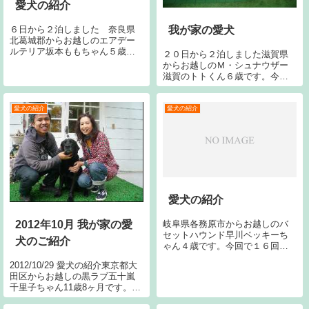
愛犬の紹介
６日から２泊しました 奈良県
我が家の愛犬
北葛城郡からお越しのエアデー
ルテリア坂本ももちゃん５歳で
２０日から２泊しました滋賀県
す。今回で１２回目です。宜し
からお越しのＭ・シュナウザー
くお願いします。
滋賀のトトくん６歳です。今回
で２回目です。宜しくお願いい
たします。
愛犬の紹介
愛犬の紹介
愛犬の紹介
岐阜県各務原市からお越しのバ
2012年10月 我が家の愛
セットハウンド早川ベッキーち
犬のご紹介
ゃん４歳です。今回で１６回目
です。宜しくお願いします。２
2012/10/29 愛犬の紹介東京都大
９日から５泊しました岡山県岡
田区からお越しの黒ラブ五十嵐
山市からお越しのＧ・レトリバ
千里子ちゃん11歳8ヶ月です。
ー松下セーラちゃん９歳です。
今シーズン2回目です。今回で8
今回で１３回目です。宜しくお