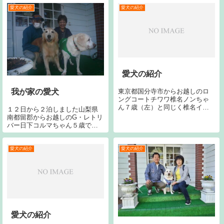
回目です。宜しくお願いしま
願いします。
す。2012/10/27 愛犬の紹介神奈
愛犬の紹介
愛犬の紹介
川県横浜市からお越しのＧ・レ
トリバー渡部グラ...
愛犬の紹介
東京都国分寺市からお越しのロ
我が家の愛犬
ングコートチワワ椎名ノンちゃ
ん７歳（左）と同じく椎名イブ
１２日から２泊しました山梨県
ちゃん８歳（右）です。今回で
南都留郡からお越しのG・レトリ
３回目です。宜しくお願いしま
バー日下コルマちゃん５歳で
す。
す。今シーズン４回目です。今
回で２０回目です。宜しくお願
い致します。右のラブはジャン
愛犬の紹介
愛犬の紹介
ヌです。
愛犬の紹介