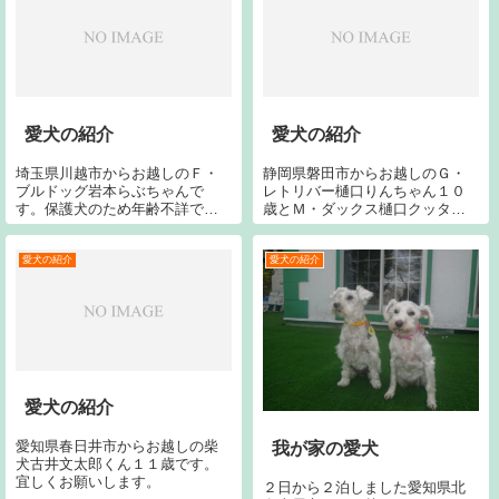
愛犬の紹介
愛犬の紹介
埼玉県川越市からお越しのＦ・
静岡県磐田市からお越しのＧ・
ブルドッグ岩本らぶちゃんで
レトリバー樋口りんちゃん１０
す。保護犬のため年齢不詳で
歳とＭ・ダックス樋口クッタち
す。宜しくお願いします。千葉
ゃん２歳（左）と同じく樋口ウ
県市原市からお越しの黒ラブ今
ェンリちゃん１１歳（右）で
井ニコちゃん９歳（中）です。
す。今シーズン２回目です。今
愛犬の紹介
愛犬の紹介
今回で５回目です。埼玉県熊谷
回で１７回目です。宜しくお願
市からお越しの黒ラブ奥野アイ
いします。
リーちゃん７歳（左）...
愛犬の紹介
愛知県春日井市からお越しの柴
我が家の愛犬
犬古井文太郎くん１１歳です。
宜しくお願いします。
２日から２泊しました愛知県北